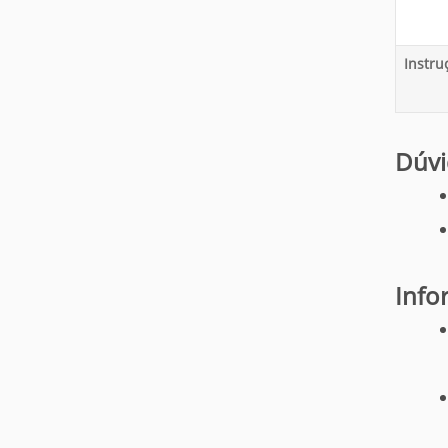
Instru
Dúvi
Info