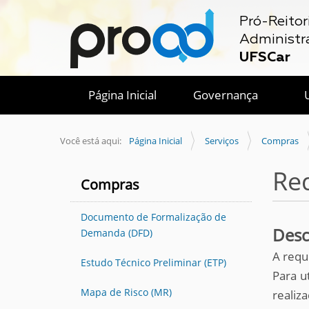
Pró-Reitor
Administr
UFSCar
Página Inicial
Governança
Você está aqui:
Página Inicial
Serviços
Compras
Re
Compras
Documento de Formalização de
Desc
Demanda (DFD)
A requ
Estudo Técnico Preliminar (ETP)
Para u
Mapa de Risco (MR)
realiz