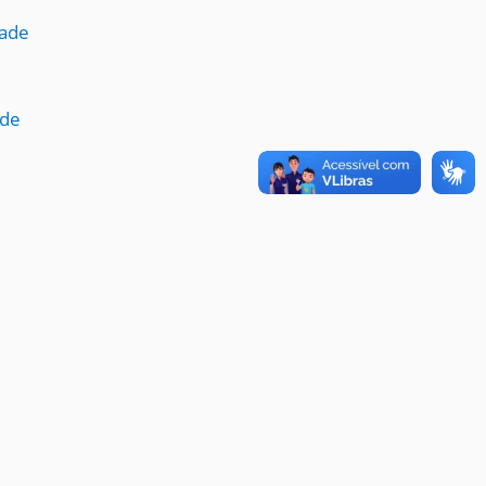
dade
ade