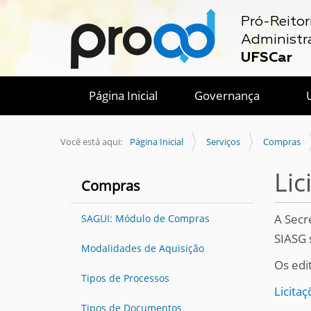
Pró-Reitor
Administr
UFSCar
Página Inicial
Governança
Você está aqui:
Página Inicial
Serviços
Compras
Li
Compras
A Secr
SAGUI: Módulo de Compras
SIASG 
Modalidades de Aquisição
Os edi
Tipos de Processos
Licitaç
Tipos de Documentos