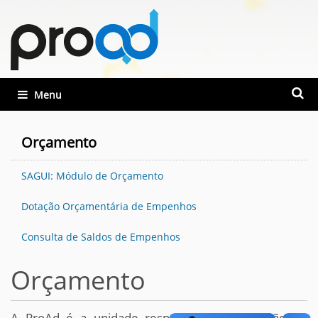
Busca
Toggle navigation
Busca
Orçamento
SAGUI: Módulo de Orçamento
Dotação Orçamentária de Empenhos
Consulta de Saldos de Empenhos
Orçamento
A ProAd é a unidade responsável pela gestão do