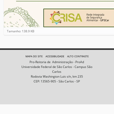
C
Tamanho: 138.9 KB
l
i
q
u
e
MAPA DO SITE
ACESSIBILIDADE
ALTO CONTRASTE
p
Pro-Reitoria de Administração - ProAd
a
Universidade Federal de São Carlos - Campus São
r
Carlos
a
Rodovia Washington Luis s/n, km 235
v
CEP: 13565-905 - São Carlos - SP
e
r
a
i
m
a
g