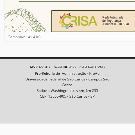
C
Tamanho: 141.4 KB
l
i
q
u
e
MAPA DO SITE
ACESSIBILIDADE
ALTO CONTRASTE
p
Pro-Reitoria de Administração - ProAd
a
Universidade Federal de São Carlos - Campus São
r
Carlos
a
Rodovia Washington Luis s/n, km 235
v
CEP: 13565-905 - São Carlos - SP
e
r
a
i
m
a
g