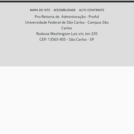
e
m
MAPA DO SITE
ACESSIBILIDADE
ALTO CONTRASTE
n
Pro-Reitoria de Administração - ProAd
o
Universidade Federal de São Carlos - Campus São
t
Carlos
a
Rodovia Washington Luis s/n, km 235
m
CEP: 13565-905 - São Carlos - SP
a
n
h
o
c
o
m
p
l
e
t
o
…