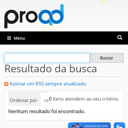
Busca
Toggle navigation
Busca
Filtrar os resultados
Resultado da busca
Assinar um RSS sempre atualizado.
0
itens atendem ao seu critério.
Ordenar por
relevância
data (mais recente pri
Nenhum resultado foi encontrado.