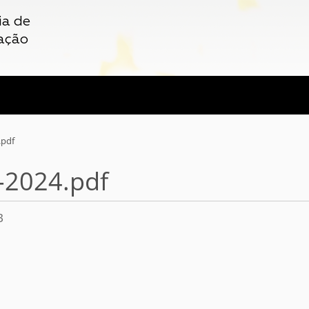
ia de
ação
.pdf
-2024.pdf
B