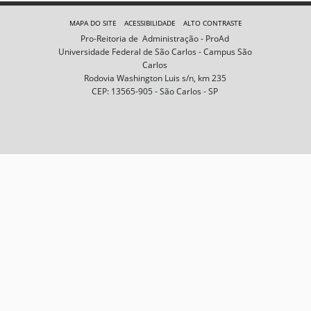
e
m
MAPA DO SITE
ACESSIBILIDADE
ALTO CONTRASTE
n
Pro-Reitoria de Administração - ProAd
o
Universidade Federal de São Carlos - Campus São
t
Carlos
a
Rodovia Washington Luis s/n, km 235
m
CEP: 13565-905 - São Carlos - SP
a
n
h
o
c
o
m
p
l
e
t
o
…