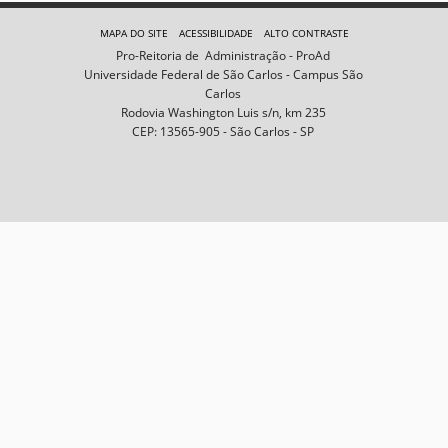
e
m
MAPA DO SITE
ACESSIBILIDADE
ALTO CONTRASTE
n
Pro-Reitoria de Administração - ProAd
o
Universidade Federal de São Carlos - Campus São
t
Carlos
a
Rodovia Washington Luis s/n, km 235
m
CEP: 13565-905 - São Carlos - SP
a
n
h
o
c
o
m
p
l
e
t
o
…