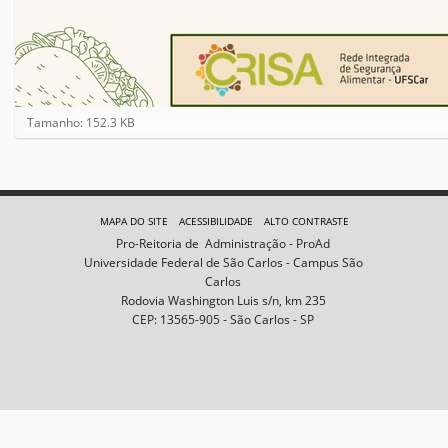
C
Tamanho: 152.3 KB
l
i
q
u
e
MAPA DO SITE
ACESSIBILIDADE
ALTO CONTRASTE
p
Pro-Reitoria de Administração - ProAd
a
Universidade Federal de São Carlos - Campus São
r
Carlos
a
Rodovia Washington Luis s/n, km 235
v
CEP: 13565-905 - São Carlos - SP
e
r
a
i
m
a
g