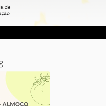
ia de
ação
g