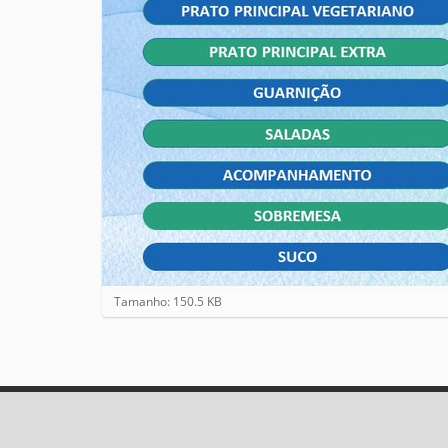
C
Tamanho: 150.5 KB
l
i
q
u
e
p
a