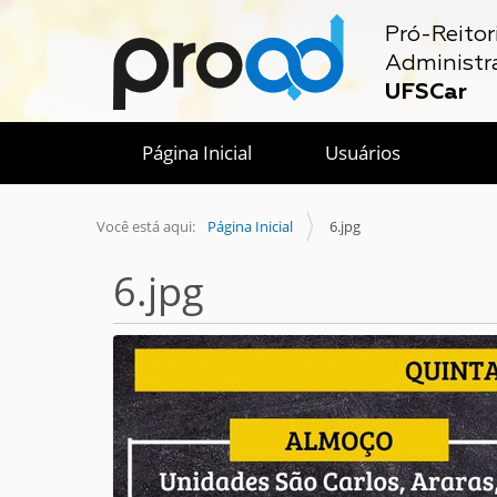
Pró-Reitor
Administr
UFSCar
Página Inicial
Usuários
Você está aqui:
Página Inicial
6.jpg
6.jpg