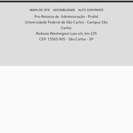
e
m
MAPA DO SITE
ACESSIBILIDADE
ALTO CONTRASTE
n
Pro-Reitoria de Administração - ProAd
o
Universidade Federal de São Carlos - Campus São
t
Carlos
a
Rodovia Washington Luis s/n, km 235
m
CEP: 13565-905 - São Carlos - SP
a
n
h
o
c
o
m
p
l
e
t
o
…