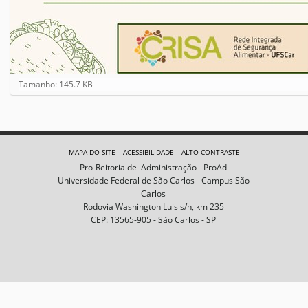
C
Tamanho: 145.7 KB
l
i
q
u
e
MAPA DO SITE
ACESSIBILIDADE
ALTO CONTRASTE
p
Pro-Reitoria de Administração - ProAd
a
Universidade Federal de São Carlos - Campus São
r
Carlos
a
Rodovia Washington Luis s/n, km 235
v
CEP: 13565-905 - São Carlos - SP
e
r
a
i
m
a
g