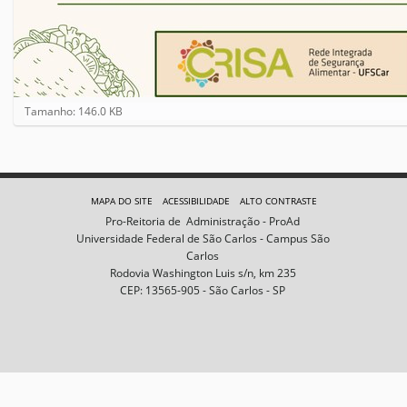
C
Tamanho: 146.0 KB
l
i
q
u
e
MAPA DO SITE
ACESSIBILIDADE
ALTO CONTRASTE
p
Pro-Reitoria de Administração - ProAd
a
Universidade Federal de São Carlos - Campus São
r
Carlos
a
Rodovia Washington Luis s/n, km 235
v
CEP: 13565-905 - São Carlos - SP
e
r
a
i
m
a
g