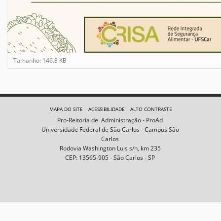
C
Tamanho: 146.8 KB
l
i
q
u
e
MAPA DO SITE
ACESSIBILIDADE
ALTO CONTRASTE
p
Pro-Reitoria de Administração - ProAd
a
Universidade Federal de São Carlos - Campus São
r
Carlos
a
Rodovia Washington Luis s/n, km 235
v
CEP: 13565-905 - São Carlos - SP
e
r
a
i
m
a
g