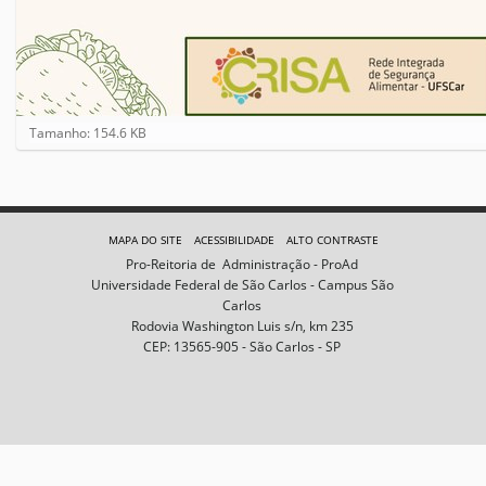
C
Tamanho: 154.6 KB
l
i
q
u
e
MAPA DO SITE
ACESSIBILIDADE
ALTO CONTRASTE
p
Pro-Reitoria de Administração - ProAd
a
Universidade Federal de São Carlos - Campus São
r
Carlos
a
Rodovia Washington Luis s/n, km 235
v
CEP: 13565-905 - São Carlos - SP
e
r
a
i
m
a
g