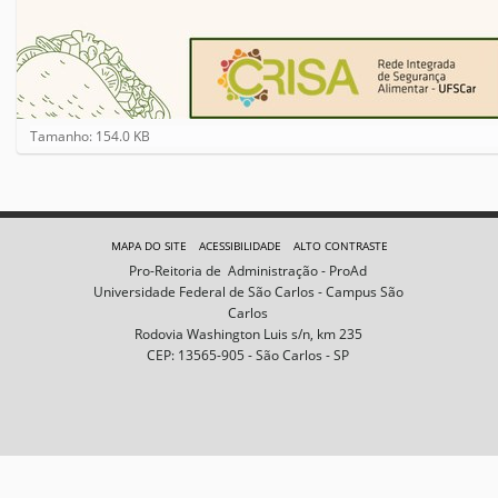
C
Tamanho: 154.0 KB
l
i
q
u
e
MAPA DO SITE
ACESSIBILIDADE
ALTO CONTRASTE
p
Pro-Reitoria de Administração - ProAd
a
Universidade Federal de São Carlos - Campus São
r
Carlos
a
Rodovia Washington Luis s/n, km 235
v
CEP: 13565-905 - São Carlos - SP
e
r
a
i
m
a
g