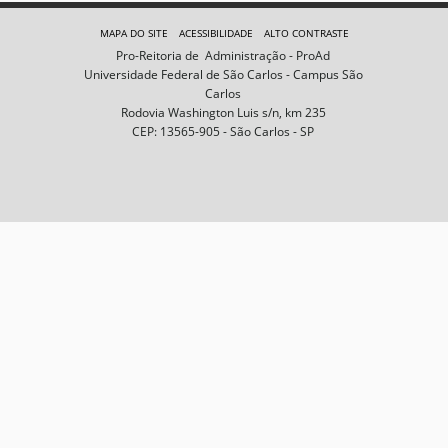
e
m
MAPA DO SITE
ACESSIBILIDADE
ALTO CONTRASTE
n
Pro-Reitoria de Administração - ProAd
o
Universidade Federal de São Carlos - Campus São
t
Carlos
a
Rodovia Washington Luis s/n, km 235
m
CEP: 13565-905 - São Carlos - SP
a
n
h
o
c
o
m
p
l
e
t
o
…