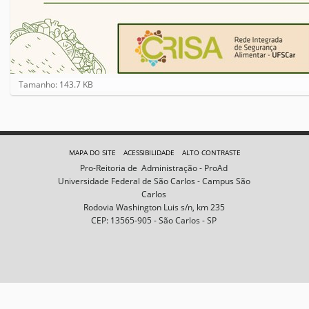
C
Tamanho: 143.7 KB
l
i
q
u
e
MAPA DO SITE
ACESSIBILIDADE
ALTO CONTRASTE
p
Pro-Reitoria de Administração - ProAd
a
Universidade Federal de São Carlos - Campus São
r
Carlos
a
Rodovia Washington Luis s/n, km 235
v
CEP: 13565-905 - São Carlos - SP
e
r
a
i
m
a
g