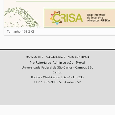
C
Tamanho: 168.2 KB
l
i
q
u
e
MAPA DO SITE
ACESSIBILIDADE
ALTO CONTRASTE
p
Pro-Reitoria de Administração - ProAd
a
Universidade Federal de São Carlos - Campus São
r
Carlos
a
Rodovia Washington Luis s/n, km 235
v
CEP: 13565-905 - São Carlos - SP
e
r
a
i
m
a
g