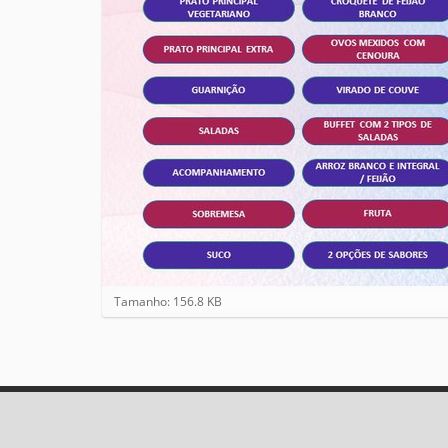
C
Tamanho: 156.8 KB
l
i
q
u
e
p
a