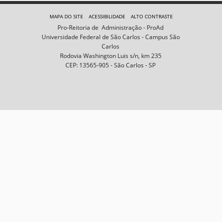
e
m
MAPA DO SITE
ACESSIBILIDADE
ALTO CONTRASTE
n
Pro-Reitoria de Administração - ProAd
o
Universidade Federal de São Carlos - Campus São
t
Carlos
a
Rodovia Washington Luis s/n, km 235
m
CEP: 13565-905 - São Carlos - SP
a
n
h
o
c
o
m
p
l
e
t
o
…