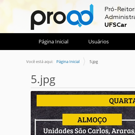
Pró-Reitor
Administr
UFSCar
Página Inicial
Usuários
Você está aqui:
Página Inicial
5.jpg
5.jpg