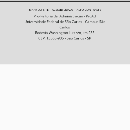
e
m
MAPA DO SITE
ACESSIBILIDADE
ALTO CONTRASTE
n
Pro-Reitoria de Administração - ProAd
o
Universidade Federal de São Carlos - Campus São
t
Carlos
a
Rodovia Washington Luis s/n, km 235
m
CEP: 13565-905 - São Carlos - SP
a
n
h
o
c
o
m
p
l
e
t
o
…