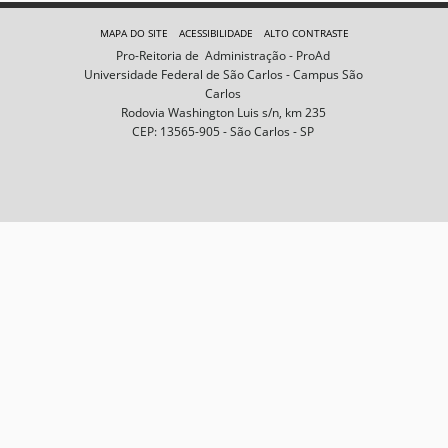
e
m
MAPA DO SITE
ACESSIBILIDADE
ALTO CONTRASTE
n
Pro-Reitoria de Administração - ProAd
o
Universidade Federal de São Carlos - Campus São
t
Carlos
a
Rodovia Washington Luis s/n, km 235
m
CEP: 13565-905 - São Carlos - SP
a
n
h
o
c
o
m
p
l
e
t
o
…