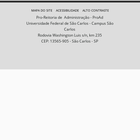
e
m
MAPA DO SITE
ACESSIBILIDADE
ALTO CONTRASTE
n
Pro-Reitoria de Administração - ProAd
o
Universidade Federal de São Carlos - Campus São
t
Carlos
a
Rodovia Washington Luis s/n, km 235
m
CEP: 13565-905 - São Carlos - SP
a
n
h
o
c
o
m
p
l
e
t
o
…