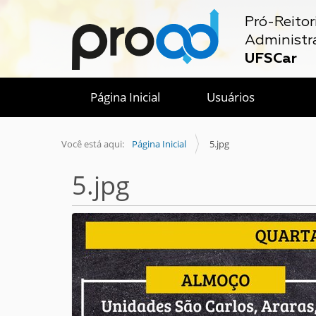
Pró-Reitor
Administr
UFSCar
Página Inicial
Usuários
Você está aqui:
Página Inicial
5.jpg
5.jpg