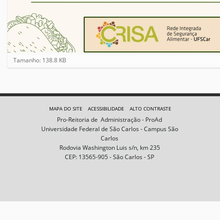
C
Tamanho: 138.8 KB
l
i
q
u
e
MAPA DO SITE
ACESSIBILIDADE
ALTO CONTRASTE
p
Pro-Reitoria de Administração - ProAd
a
Universidade Federal de São Carlos - Campus São
r
Carlos
a
Rodovia Washington Luis s/n, km 235
v
CEP: 13565-905 - São Carlos - SP
e
r
a
i
m
a
g