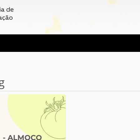
ia de
ação
g