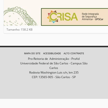
C
Tamanho: 158.2 KB
l
i
q
u
e
MAPA DO SITE
ACESSIBILIDADE
ALTO CONTRASTE
p
Pro-Reitoria de Administração - ProAd
a
Universidade Federal de São Carlos - Campus São
r
Carlos
a
Rodovia Washington Luis s/n, km 235
v
CEP: 13565-905 - São Carlos - SP
e
r
a
i
m
a
g