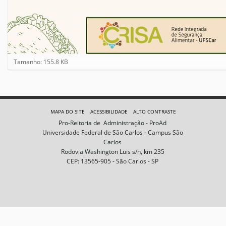
C
Tamanho: 155.8 KB
l
i
q
u
e
MAPA DO SITE
ACESSIBILIDADE
ALTO CONTRASTE
p
Pro-Reitoria de Administração - ProAd
a
Universidade Federal de São Carlos - Campus São
r
Carlos
a
Rodovia Washington Luis s/n, km 235
v
CEP: 13565-905 - São Carlos - SP
e
r
a
i
m
a
g