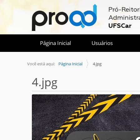
Pró-Reitor
Administr
UFSCar
Página Inicial
Usuários
Você está aqui:
Página Inicial
4.jpg
4.jpg