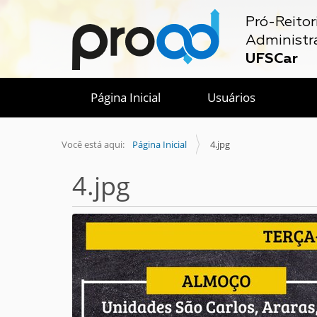
Pró-Reitor
Administr
UFSCar
Página Inicial
Usuários
Você está aqui:
Página Inicial
4.jpg
4.jpg