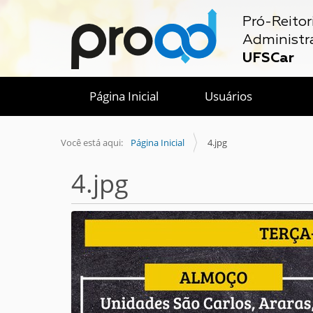
Pró-Reitor
Administr
UFSCar
Página Inicial
Usuários
Você está aqui:
Página Inicial
4.jpg
4.jpg