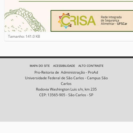
C
Tamanho: 141.0 KB
l
i
q
u
e
MAPA DO SITE
ACESSIBILIDADE
ALTO CONTRASTE
p
Pro-Reitoria de Administração - ProAd
a
Universidade Federal de São Carlos - Campus São
r
Carlos
a
Rodovia Washington Luis s/n, km 235
v
CEP: 13565-905 - São Carlos - SP
e
r
a
i
m
a
g