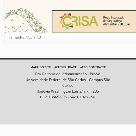
C
Tamanho: 153.9 KB
l
i
q
u
e
MAPA DO SITE
ACESSIBILIDADE
ALTO CONTRASTE
p
Pro-Reitoria de Administração - ProAd
a
Universidade Federal de São Carlos - Campus São
r
Carlos
a
Rodovia Washington Luis s/n, km 235
v
CEP: 13565-905 - São Carlos - SP
e
r
a
i
m
a
g