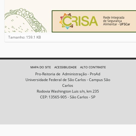
C
Tamanho: 159.1 KB
l
i
q
u
e
MAPA DO SITE
ACESSIBILIDADE
ALTO CONTRASTE
p
Pro-Reitoria de Administração - ProAd
a
Universidade Federal de São Carlos - Campus São
r
Carlos
a
Rodovia Washington Luis s/n, km 235
v
CEP: 13565-905 - São Carlos - SP
e
r
a
i
m
a
g