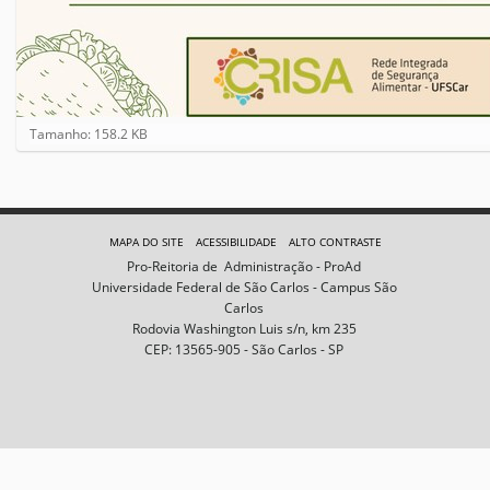
C
Tamanho: 158.2 KB
l
i
q
u
e
MAPA DO SITE
ACESSIBILIDADE
ALTO CONTRASTE
p
Pro-Reitoria de Administração - ProAd
a
Universidade Federal de São Carlos - Campus São
r
Carlos
a
Rodovia Washington Luis s/n, km 235
v
CEP: 13565-905 - São Carlos - SP
e
r
a
i
m
a
g