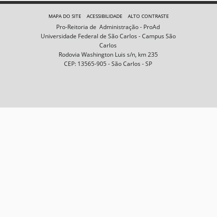
e
m
MAPA DO SITE
ACESSIBILIDADE
ALTO CONTRASTE
n
Pro-Reitoria de Administração - ProAd
o
Universidade Federal de São Carlos - Campus São
t
Carlos
a
Rodovia Washington Luis s/n, km 235
m
CEP: 13565-905 - São Carlos - SP
a
n
h
o
c
o
m
p
l
e
t
o
…