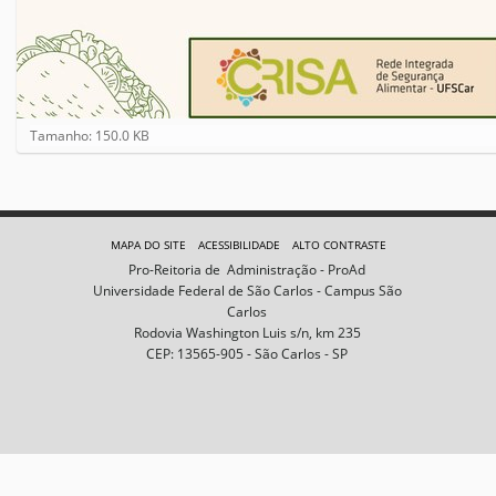
C
Tamanho: 150.0 KB
l
i
q
u
e
MAPA DO SITE
ACESSIBILIDADE
ALTO CONTRASTE
p
Pro-Reitoria de Administração - ProAd
a
Universidade Federal de São Carlos - Campus São
r
Carlos
a
Rodovia Washington Luis s/n, km 235
v
CEP: 13565-905 - São Carlos - SP
e
r
a
i
m
a
g