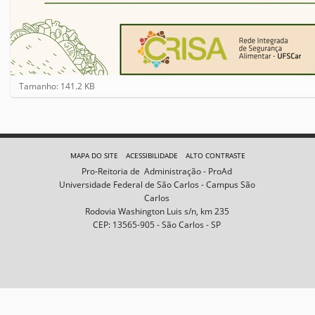
C
Tamanho: 141.2 KB
l
i
q
u
e
MAPA DO SITE
ACESSIBILIDADE
ALTO CONTRASTE
p
Pro-Reitoria de Administração - ProAd
a
Universidade Federal de São Carlos - Campus São
r
Carlos
a
Rodovia Washington Luis s/n, km 235
v
CEP: 13565-905 - São Carlos - SP
e
r
a
i
m
a
g