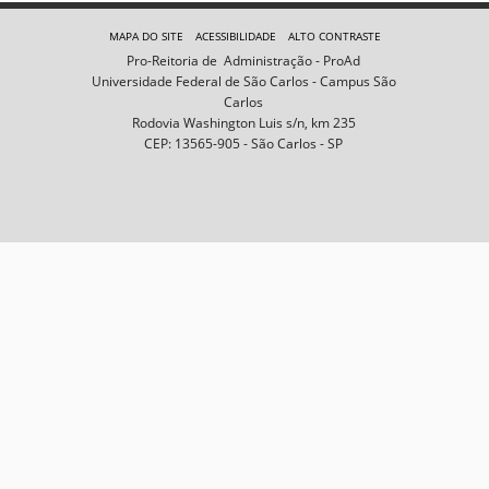
e
m
MAPA DO SITE
ACESSIBILIDADE
ALTO CONTRASTE
n
Pro-Reitoria de Administração - ProAd
o
Universidade Federal de São Carlos - Campus São
t
Carlos
a
Rodovia Washington Luis s/n, km 235
m
CEP: 13565-905 - São Carlos - SP
a
n
h
o
c
o
m
p
l
e
t
o
…