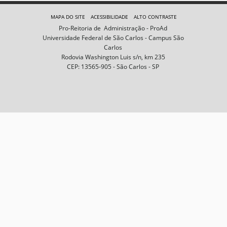
e
m
MAPA DO SITE
ACESSIBILIDADE
ALTO CONTRASTE
n
Pro-Reitoria de Administração - ProAd
o
Universidade Federal de São Carlos - Campus São
t
Carlos
a
Rodovia Washington Luis s/n, km 235
m
CEP: 13565-905 - São Carlos - SP
a
n
h
o
c
o
m
p
l
e
t
o
…