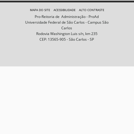
e
m
MAPA DO SITE
ACESSIBILIDADE
ALTO CONTRASTE
n
Pro-Reitoria de Administração - ProAd
o
Universidade Federal de São Carlos - Campus São
t
Carlos
a
Rodovia Washington Luis s/n, km 235
m
CEP: 13565-905 - São Carlos - SP
a
n
h
o
c
o
m
p
l
e
t
o
…