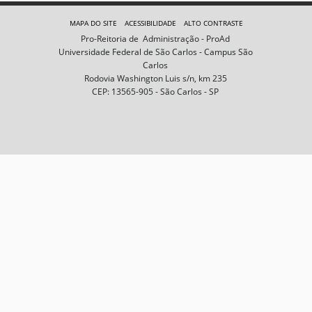
e
m
MAPA DO SITE
ACESSIBILIDADE
ALTO CONTRASTE
n
Pro-Reitoria de Administração - ProAd
o
Universidade Federal de São Carlos - Campus São
t
Carlos
a
Rodovia Washington Luis s/n, km 235
m
CEP: 13565-905 - São Carlos - SP
a
n
h
o
c
o
m
p
l
e
t
o
…