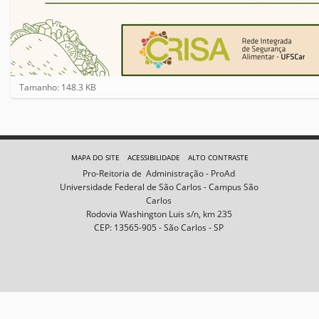
C
Tamanho: 148.3 KB
l
i
q
u
e
MAPA DO SITE
ACESSIBILIDADE
ALTO CONTRASTE
p
Pro-Reitoria de Administração - ProAd
a
Universidade Federal de São Carlos - Campus São
r
Carlos
a
Rodovia Washington Luis s/n, km 235
v
CEP: 13565-905 - São Carlos - SP
e
r
a
i
m
a
g